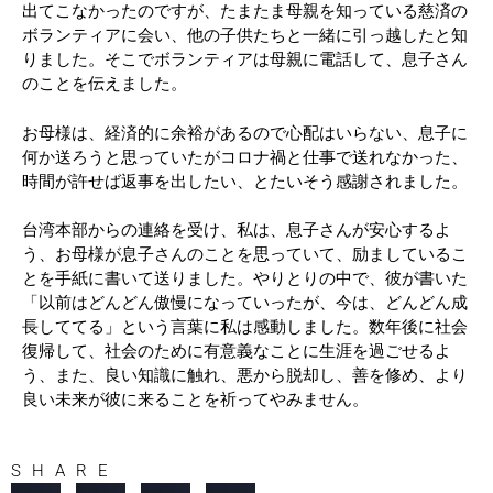
出てこなかったのですが、たまたま母親を知っている慈済の
ボランティアに会い、他の子供たちと一緒に引っ越したと知
りました。そこでボランティアは母親に電話して、息子さん
のことを伝えました。
お母様は、経済的に余裕があるので心配はいらない、息子に
何か送ろうと思っていたがコロナ禍と仕事で送れなかった、
時間が許せば返事を出したい、とたいそう感謝されました。
台湾本部からの連絡を受け、私は、息子さんが安心するよ
う、お母様が息子さんのことを思っていて、励ましているこ
とを手紙に書いて送りました。やりとりの中で、彼が書いた
「以前はどんどん傲慢になっていったが、今は、どんどん成
長しててる」という言葉に私は感動しました。数年後に社会
復帰して、社会のために有意義なことに生涯を過ごせるよ
う、また、良い知識に触れ、悪から脱却し、善を修め、より
良い未来が彼に来ることを祈ってやみません。
SHARE