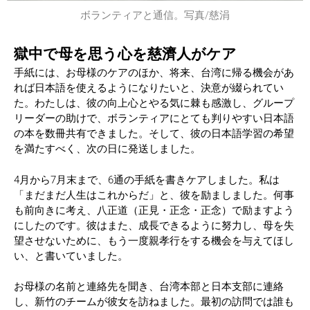
ボランティアと通信。写真/慈涓
獄中で母を思う心を慈濟人がケア
手紙には、お母様のケアのほか、将来、台湾に帰る機会があ
れば日本語を使えるようになりたいと、決意が綴られてい
た。わたしは、彼の向上心とやる気に棘も感激し、グループ
リーダーの助けで、ボランティアにとても判りやすい日本語
の本を数冊共有できました。そして、彼の日本語学習の希望
を満たすべく、次の日に発送しました。
4月から7月末まで、6通の手紙を書きケアしました。私は
「まだまだ人生はこれからだ」と、彼を励ましました。何事
も前向きに考え、八正道（正見・正念・正念）で励ますよう
にしたのです。彼はまた、成長できるように努力し、母を失
望させないために、もう一度親孝行をする機会を与えてほし
い、と書いていました。
お母様の名前と連絡先を聞き、台湾本部と日本支部に連絡
し、新竹のチームが彼女を訪ねました。最初の訪問では誰も