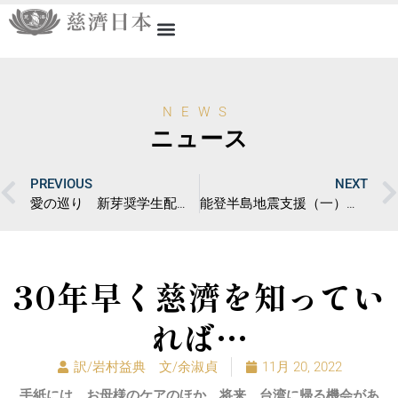
NEWS
ニュース
PREVIOUS
NEXT
愛の巡り 新芽奨学生配布初体験
能登半島地震支援（一）：因緣と上人開示
30年早く慈濟を知ってい
れば…
訳/岩村益典 文/余淑貞
11月 20, 2022
手紙には、お母様のケアのほか、将来、台湾に帰る機会があ